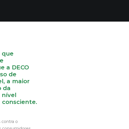
, que
de
ue a DECO
sso de
l, a maior
o da
 nível
 consciente.
 contra o
s consumidores.