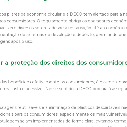
 dos pilares da economia circular e a DECO tem alertado para a 
 aos consumidores. O regulamento obriga os operadores económ
áveis em diversos setores, desde a restauração até ao comércio 
ementação de sistemas de devolução e depósito, permitindo qu
gens após o uso.
r a proteção dos direitos dos consumidor
das beneficiem efetivamente os consumidores, é essencial garan
rma justa e acessível. Nesse sentido, a DECO procurará assegur
alagens reutilizáveis e a eliminação de plásticos descartáveis n
rcionais para os consumidores, especialmente os mais vulneráveis
rotulagem sejam implementadas de forma clara, evitando termo