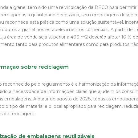
venda a granel tem sido uma reivindicação da DECO para permitir
em apenas a quantidade necessária, sem embalagens desneces
 reconhece esta prática como uma solução sustentável, incen
produtos a granel nos estabelecimentos comerciais. A partir de 1 
ja área de venda seja superior a 400 m2 deverão afetar 10 % de
mento tanto para produtos alimentares como para produtos não
ormação sobre reciclagem
o reconhecido pelo regulamento é a harmonização da informaçã
do a necessidade de informações claras que ajudem os consumi
as embalagens. A partir de agosto de 2028, todas as embalagen
o o tipo de material e o local apropriado para reciclagem, reduz
s de reciclagem.
lização de embalagens reutilizáveis