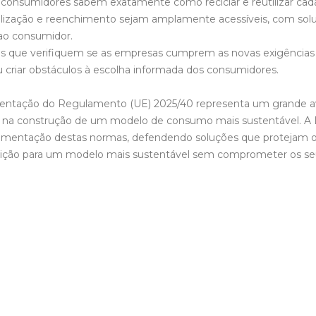
s consumidores sabem exatamente como reciclar e reutilizar c
ilização e reenchimento sejam amplamente acessíveis, com solu
ao consumidor.
 que verifiquem se as empresas cumprem as novas exigências s
u criar obstáculos à escolha informada dos consumidores.
ntação do Regulamento (UE) 2025/40 representa um grande a
 na construção de um modelo de consumo mais sustentável. A 
mentação destas normas, defendendo soluções que protejam 
ição para um modelo mais sustentável sem comprometer os seus