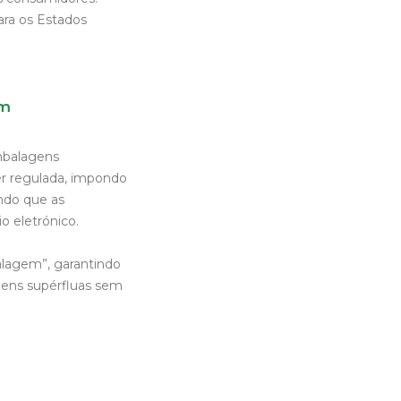
ara os Estados
em
mbalagens
er regulada, impondo
indo que as
 eletrónico.
alagem”, garantindo
gens supérfluas sem