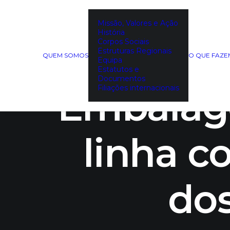
Missão, Valores e Ação
História
Regula
Corpos Sociais
Estruturas Regionais
QUEM SOMOS
O QUE FAZ
Equipa
Estatutos e
Documentos
Embalage
Filiações internacionais
linha c
do