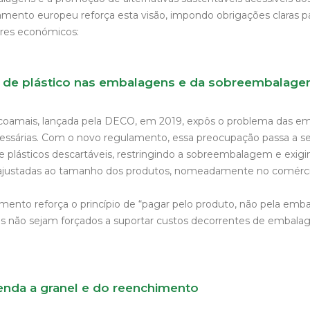
amento europeu reforça esta visão, impondo obrigações claras p
res económicos:
 de plástico nas embalagens e da sobreembalag
coamais, lançada pela DECO, em 2019, expôs o problema das e
essárias. Com o novo regulamento, essa preocupação passa a s
 de plásticos descartáveis, restringindo a sobreembalagem e exig
justadas ao tamanho dos produtos, nomeadamente no comércio
amento reforça o princípio de “pagar pelo produto, não pela emb
s não sejam forçados a suportar custos decorrentes de embala
nda a granel e do reenchimento