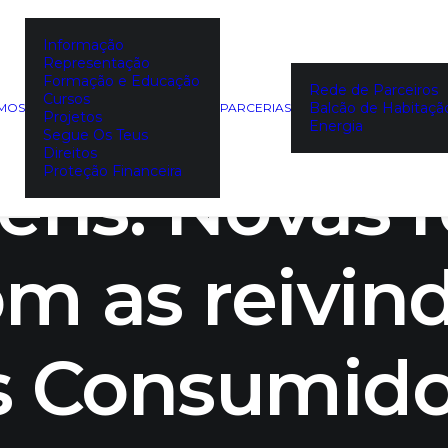
Informação
Representação
mento Euro
Formação e Educação
Rede de Parceiros
Cursos
Balcão de Habitaçã
EMOS
PARCERIAS
Projetos
Energia
Segue Os Teus
Direitos
ns: Novas 
Proteção Financeira
om as reivin
s Consumido