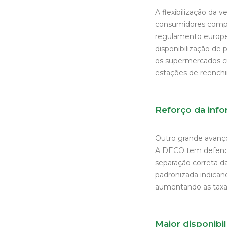
A flexibilização da 
consumidores compr
regulamento europeu
disponibilização de 
os supermercados cu
estações de reenchi
Reforço da inf
Outro grande avanç
A DECO tem defendi
separação correta d
padronizada indicand
aumentando as taxa
Maior disponibi