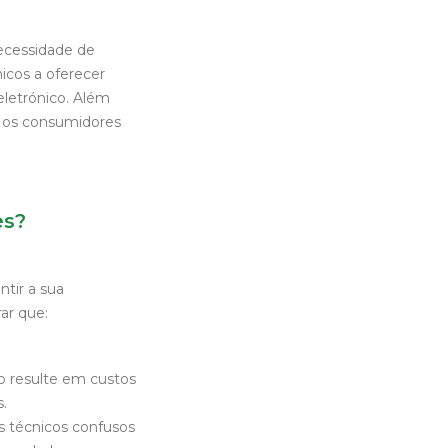
necessidade de
icos a oferecer
eletrónico. Além
e os consumidores
es?
tir a sua
ar que:
ão resulte em custos
.
s técnicos confusos