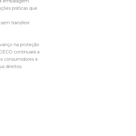
ada embalagem.
ções práticas que
em transferir
vanço na proteção
DECO continuará a
os consumidores e
 direitos.