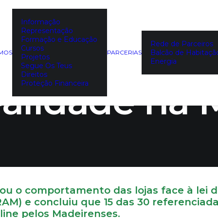
Informação
Representação
io geográfic
Formação e Educação
Rede de Parceiros
Cursos
Balcão de Habitaçã
EMOS
PARCERIAS
Projetos
Energia
Segue Os Teus
Direitos
alidade na 
Proteção Financeira
ou o comportamento das lojas face à lei d
AM) e concluiu que 15 das 30 referenciad
line pelos Madeirenses.