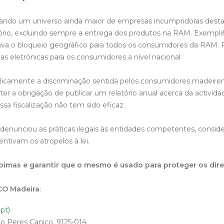
ando um universo ainda maior de empresas incumpridoras desta
ório, excluindo sempre a entrega dos produtos na RAM. Exemplif
a o bloqueio geográfico para todos os consumidores da RAM. Foi
s eletrónicas para os consumidores a nível nacional.
camente a discriminação sentida pelos consumidores madeiren
 a obrigação de publicar um relatório anual acerca da actividade 
sa fiscalização não tem sido eficaz.
nunciou as práticas ilegais às entidades competentes, consider
tivam os atropelos à lei.
oimas e garantir que o mesmo é usado para proteger os dir
CO Madeira
:
pt)
o Peres Caniço, 9125-014