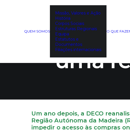
Missão, Valores e Ação
História
O bloque
Corpos Sociais
Estruturas Regionais
QUEM SOMOS
O QUE FAZ
Equipa
Estatutos e
Documentos
uma re
Filiações internacionais
Um ano depois, a DECO reanalis
Região Autónoma da Madeira (R
impedir o acesso às compras on