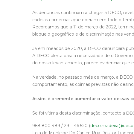
As denúncias continuam a chegar à DECO, revel
cadeias comerciais que operam em todo o territ
Recordamos que a 11 de março de 2022, terminav
bloqueio geográfico e de discriminação nas venda
Já em meados de 2020, a DECO denunciara publi
A DECO alerta para a necessidade de o Governo ter
do nosso levantamento, parece evidenciar que es
Na verdade, no passado mês de março, a DECO de
comportamento, as coimas previstas não desincen
Assim, é premente aumentar o valor dessas c
Se foi vítima desta discriminação, contacte a
DE
968 800 489 / 291 146 520 (
deco.madeira@deco.
Loja do Munícipe Do Caniço Rua Doutor Francisc