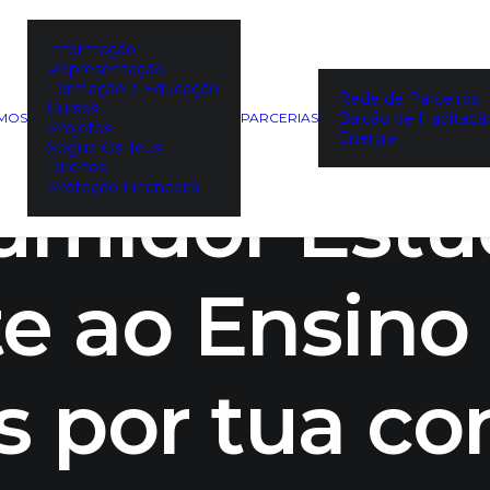
Informação
Representação
O lança gui
Formação e Educação
Rede de Parceiros
Cursos
Balcão de Habitaçã
EMOS
PARCERIAS
Projetos
Energia
Segue Os Teus
Direitos
umidor Estu
Proteção Financeira
e ao Ensino 
s por tua co