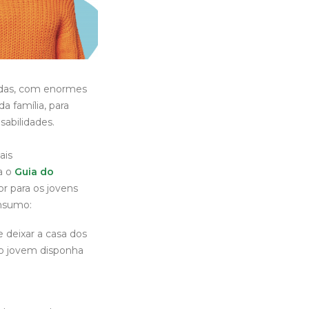
idas, com enormes
a família, para
abilidades.
ais
a o
Guia do
r para os jovens
onsumo:
 deixar a casa dos
e o jovem disponha