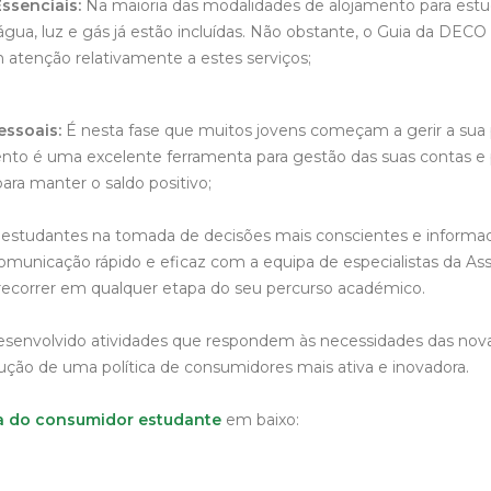
ssenciais:
Na maioria das modalidades de alojamento para estu
gua, luz e gás já estão incluídas. Não obstante, o Guia da DECO 
atenção relativamente a estes serviços;
essoais:
É nesta fase que muitos jovens começam a gerir a sua p
ento é uma excelente ferramenta para gestão das suas contas e
ara manter o saldo positivo;
s estudantes na tomada de decisões mais conscientes e informada
omunicação rápido e eficaz com a equipa de especialistas da As
ecorrer em qualquer etapa do seu percurso académico.
senvolvido atividades que respondem às necessidades das nov
ção de uma política de consumidores mais ativa e inovadora.
a do consumidor estudante
em baixo: