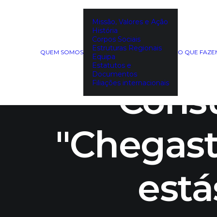
Missão, Valores e Ação
História
Corpos Sociais
DEC
Estruturas Regionais
QUEM SOMOS
O QUE FAZ
Equipa
Estatutos e
Documentos
Filiações internacionais
Cons
"Chegast
está