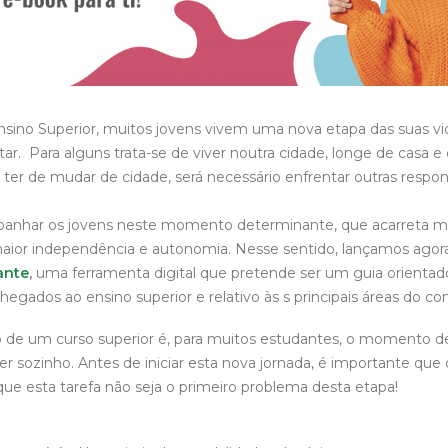
sino Superior, muitos jovens vivem uma nova etapa das suas v
tar. Para alguns trata-se de viver noutra cidade, longe de casa e d
er de mudar de cidade, será necessário enfrentar outras respons
nhar os jovens neste momento determinante, que acarreta m
maior independência e autonomia. Nesse sentido, lançamos agor
ante
,
uma ferramenta digital que pretende ser um guia orientado
egados ao ensino superior e relativo às s principais áreas do c
o de um curso superior é, para muitos estudantes, o momento de
er sozinho. Antes de iniciar esta nova jornada, é importante qu
 que esta tarefa não seja o primeiro problema desta etapa!