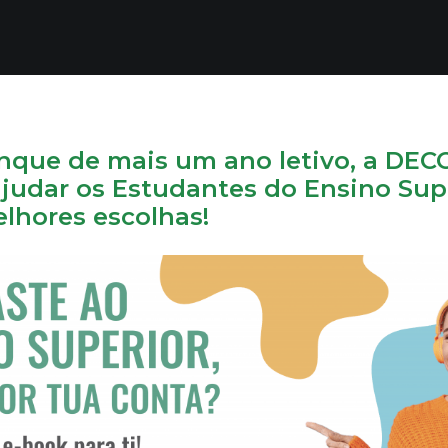
nque de mais um ano letivo, a DEC
ajudar os Estudantes do Ensino Sup
lhores escolhas!