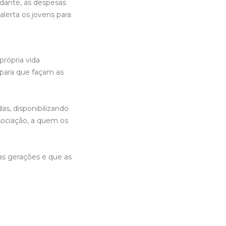
dante, as despesas
alerta os jovens para
rópria vida
 para que façam as
s, disponibilizando
sociação, a quem os
as gerações e que as