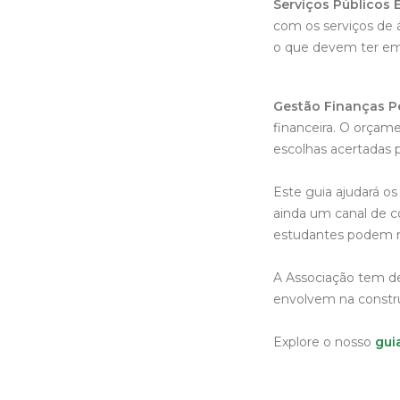
Serviços Públicos E
com os serviços de á
o que devem ter em 
Gestão Finanças P
financeira. O orçam
escolhas acertadas p
Este guia ajudará o
ainda um canal de c
estudantes podem r
A Associação tem de
envolvem na constru
Explore o nosso
gui