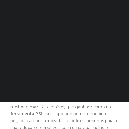
Quero Aconselhamento Financeiro
dedicados à
Quero Aconselhamento de Habitação e Energia
sustentabilidade e abertos à
participação cidadã.
Notícias
A próxima iteração dos Laboratórios Vivos PSLifestyle,
Agenda
a realizar em
Lisboa a 19 de setembro
, dedicar-se-á
DECOPODe
ao desenvolvimento de
100 ações para uma vida
Checked by DECO
mais sustentável
.
Prémios DECO
Inscreva-se gratuitamente
, venha conhecer o
PESQUISAR
projeto e participar na construção de uma vida
melhor e mais sustentável.
Estes Laboratórios unem cidadãos europeus para
codesenvolver soluções para um Estilo de Vida
melhor e mais Sustentável, que ganham corpo na
ferramenta PSL
, uma app que permite medir a
pegada carbónica individual e definir caminhos para a
sua redução compatíveis com uma vida melhor e