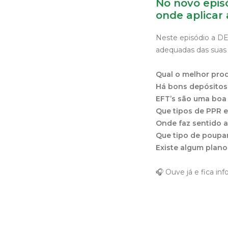
No novo epis
onde aplicar
Neste episódio a DE
adequadas das suas
Qual o melhor prod
Há bons depósitos
EFT’s são uma boa
Que tipos de PPR 
Onde faz sentido 
Que tipo de poupa
Existe algum plan
🎧 Ouve já e fica in