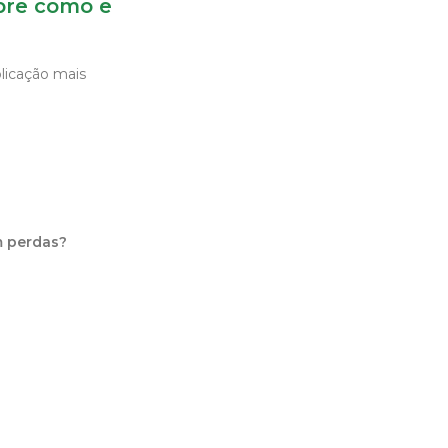
bre como e
licação mais
m perdas?