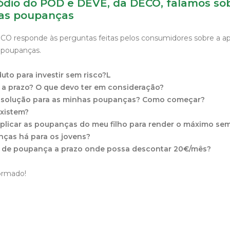
ódio do POD e DEVE, da DECO, falamos so
 as poupanças
CO responde às perguntas feitas pelos consumidores sobre a ap
 poupanças.
uto para investir sem risco?L
 a prazo? O que devo ter em consideração?
 solução para as minhas poupanças? Como começar?
existem?
aplicar as poupanças do meu filho para render o máximo se
nças há para os jovens?
o de poupança a prazo onde possa descontar 20€/mês?
formado!