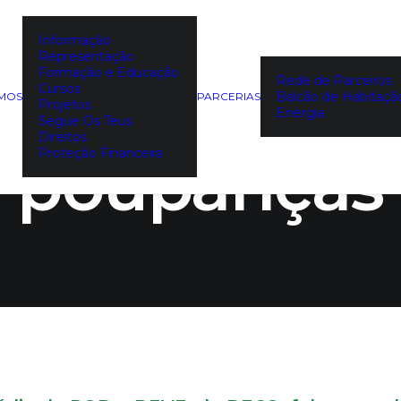
Informação
Representação
e onde apli
Formação e Educação
Rede de Parceiros
Cursos
Balcão de Habitaçã
EMOS
PARCERIAS
Projetos
Energia
Segue Os Teus
Direitos
poupanças
Proteção Financeira