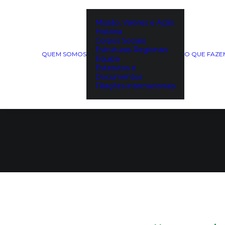
Missão, Valores e Ação
História
Corpos Sociais
Como 
Estruturas Regionais
QUEM SOMOS
O QUE FAZ
Equipa
Estatutos e
Documentos
Filiações internacionais