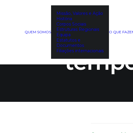
Missão, Valores e Ação
História
Crédito
Corpos Sociais
Estruturas Regionais
QUEM SOMOS
O QUE FAZ
Equipa
Estatutos e
Documentos
Filiações internacionais
tempo