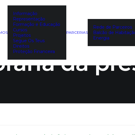
Informação
Representação
 habitação:
Formação e Educação
Rede de Parceiros
Cursos
Balcão de Habitaçã
EMOS
PARCERIAS
Projetos
Energia
Segue Os Teus
Direitos
rária da pre
Proteção Financeira