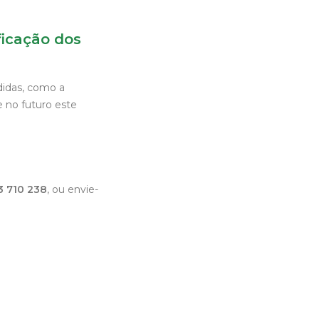
ficação dos
didas, como a
e no futuro este
3 710 238
, ou envie-