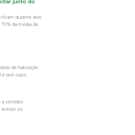
itar junto do
o ficam durante dois
a 70% da média da
obras de habitação
l e que cujos
 a contrato
e acesso ou