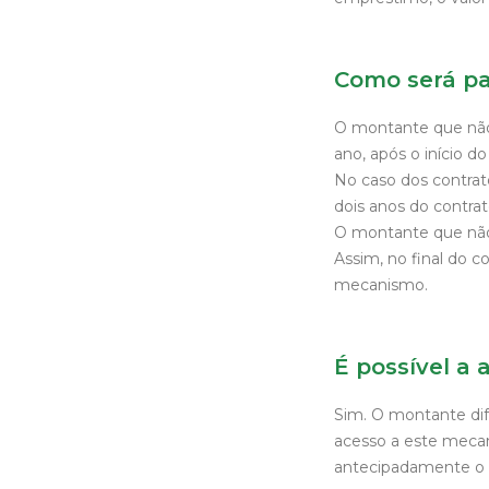
Como será pa
O montante que não 
ano, após o início 
No caso dos contra
dois anos do contra
O montante que não f
Assim, no final do c
mecanismo.
É possível a 
Sim. O montante di
acesso a este meca
antecipadamente o c