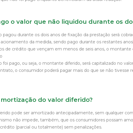
go o valor que não liquidou durante os do
pagou durante os dois anos de fixação da prestação será cobrad
do acionamento da medida, sendo pago durante os restantes ano
tos de crédito que vençam em menos de seis anos, o montante 
to
oi pago, ou seja, o montante diferido, será capitalizado no val
ontrato, o consumidor poderá pagar mais do que se não tivesse r
amortização do valor diferido?
ferido pode ser amortizado antecipadamente, sem qualquer com
nismo não impede, também, que os consumidores possam amor
rédito (parcial ou totalmente) sem penalizações.