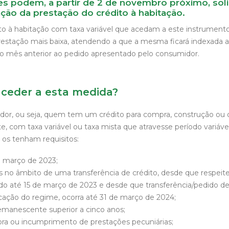
 podem, a partir de 2 de novembro próximo, solic
ação da prestação do crédito à habitação.
dito à habitação com taxa variável que acedam a este instrument
estação mais baixa, atendendo a que a mesma ficará indexada 
do mês anterior ao pedido apresentado pelo consumidor.
ceder a esta medida?
or, ou seja, quem tem um crédito para compra, construção ou 
, com taxa variável ou taxa mista que atravesse período variáve
os tenham requisitos:
e março de 2023;
s no âmbito de uma transferência de crédito, desde que respeite
ado até 15 de março de 2023 e desde que transferência/pedido d
ação do regime, ocorra até 31 de março de 2024;
manescente superior a cinco anos;
a ou incumprimento de prestações pecuniárias;