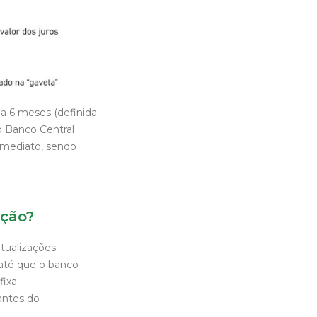
 a 6 meses (definida
o Banco Central
imediato, sendo
ação?
atualizações
 até que o banco
ixa.
antes do