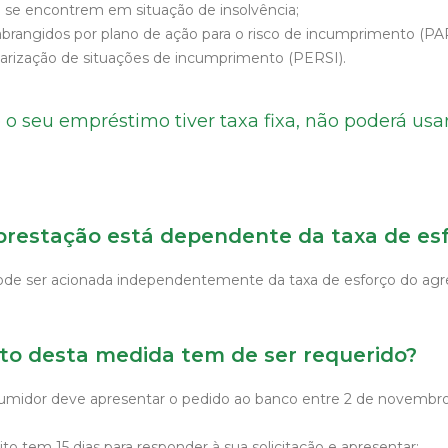
 se encontrem em situação de insolvência;
rangidos por plano de ação para o risco de incumprimento (P
ularização de situações de incumprimento (PERSI).
 o seu empréstimo tiver taxa fixa, não poderá usa
 prestação está dependente da taxa de es
de ser acionada independentemente da taxa de esforço do agre
o desta medida tem de ser requerido?
nsumidor deve apresentar o pedido ao banco entre 2 de novembro
ito tem 15 dias para responder à sua solicitação e apresentar: