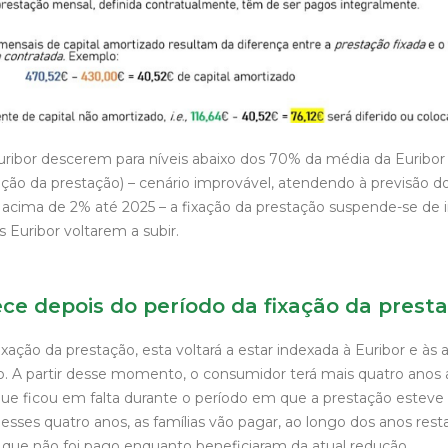
uribor descerem para níveis abaixo dos 70% da média da Euribor
ão da prestação) – cenário improvável, atendendo à previsão d
 acima de 2% até 2025 – a fixação da prestação suspende-se de 
 Euribor voltarem a subir.
ce depois do período da fixação da prest
ixação da prestação, esta voltará a estar indexada à Euribor e às 
to. A partir desse momento, o consumidor terá mais quatro anos
ue ficou em falta durante o período em que a prestação esteve f
esses quatro anos, as famílias vão pagar, ao longo dos anos rest
 que não foi pago enquanto beneficiaram da atual redução.