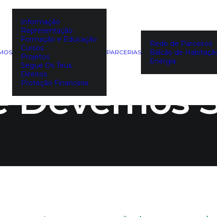
Informação
Representação
entos “Suste
Formação e Educação
Rede de Parceiros
Cursos
Balcão de Habitaçã
EMOS
PARCERIAS
Projetos
Energia
Segue Os Teus
Direitos
e Devemos S
Proteção Financeira