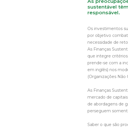
As preocupaçõ
sustentável têm
responsável.
Os investimentos su
por objetivo combate
necessidade de reto
As Finanças Sustent
que integre critério
prende-se com a inc
em inglês) nos mode
(Organizações Não 
As Finanças Sustent
mercado de capitais 
de abordagens de ge
perseguem somente o
Saber o que são prod