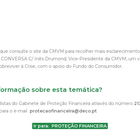
ue consulte o site da CMVM para recolher mais esclarecimento
 À CONVERSA C/ Inês Drumond, Vice-Presidente da CMVM, um ví
breviver à Crise, com o apoio do Fundo do Consumidor.
formação sobre esta temática?
listas do Gabinete de Proteção Financeira através do número
21
para o e-mail
protecaofinanceira@deco.pt
Ir para: PROTEÇÃO FINANCEIRA