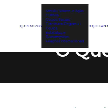
Missão, Valores e Ação
História
Investim
Corpos Sociais
Estruturas Regionais
QUEM SOMOS
O QUE FAZ
Equipa
Estatutos e
Documentos
Filiações internacionais
O Qu