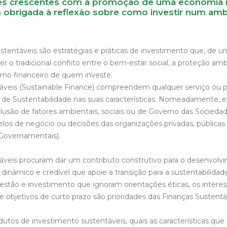
es crescentes com a promoção de uma economia 
 obrigada à reflexão sobre como investir num amb
stentáveis são estratégias e práticas de investimento que, de u
r o tradicional conflito entre o bem-estar social, a proteção amb
rno financeiro de quem investe.
áveis (Sustainable Finance) compreendem qualquer serviço ou p
s de Sustentabilidade nas suas características. Nomeadamente, e
lusão de fatores ambientais, sociais ou de Governo das Sociedad
los de negócio ou decisões das organizações privadas, públicas 
Governamentais).
áveis procuram dar um contributo construtivo para o desenvol
dinâmico e credível que apoie a transição para a sustentabilidade
stão e investimento que ignoram orientações éticas, os interess
bjetivos de curto prazo são prioridades das Finanças Sustentá
utos de investimento sustentáveis, quais as características que