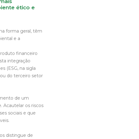
mais
iente ético e
ma forma geral, têm
iental e a
roduto financeiro
sta integração
es (ESG, na sigla
ou do terceiro setor
vimento de um
. Acautelar os riscos
es sociais e que
veis.
 os distingue de