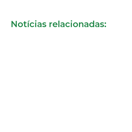
Notícias relacionadas:
Crédito à habitação: o que muda a partir de 1 de
agosto?
31/07/2026
LER MAIS