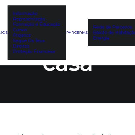
Informação
Representação
alias: venda
Formação e Educação
Rede de Parceiros
Cursos
Balcão de Habitaçã
EMOS
PARCERIAS
Projetos
Energia
Segue Os Teus
Direitos
Proteção Financeira
casa