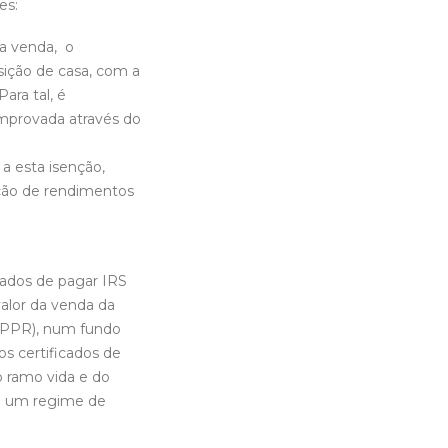
es:
da venda, o
sição de casa, com a
ara tal, é
omprovada através do
a esta isenção,
ração de rendimentos
ados de pagar IRS
valor da venda da
 PPR), num fundo
os certificados de
o ramo vida e do
de um regime de