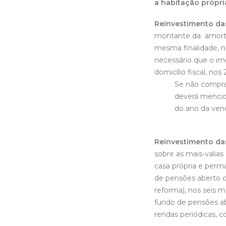
a habitação própr
Reinvestimento das
montante da amortiz
mesma finalidade, n
necessário que o im
domicílio fiscal, no
Se não comprar
deverá mencion
do ano da ven
Reinvestimento das
sobre as mais-valias
casa própria e per
de pensões aberto o
reforma), nos seis 
fundo de pensões ab
rendas periódicas, c