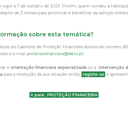
vigor a 7 de outubro de 2023. Porém, quem vendeu a habitação
ispõe de 3 meses para amortizar e beneficiar da isenção extraor
formação sobre esta temática?
listas do Gabinete de Proteção Financeira através do número
21
para o e-mail:
protecaofinanceira@deco.pt
.
nde é
orientação financeira especializada
ou a
intervenção d
ra
para a resolução da sua situação então
registe-se
e apresent
Ir para: PROTEÇÃO FINANCEIRA