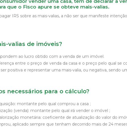
onsumidor vender uma casa, tem de declarar a ve
ara que o Fisco apure se obteve mais-valias.
agar IRS sobre as mais-valias, a não ser que manifeste intenção 
is-valias de imóveis?
espondem ao lucro obtido com a venda de um imóvel.
diferença entre o preço de venda da casa e o preço pelo qual s
ser positiva e representar uma mais-valia, ou negativa, sendo u
s necessários para o cálculo?
aquisição: montante pelo qual comprou a casa ;
lização (venda): montante pelo qual irá vender o imóvel ;
alorização monetária: coeficiente de atualização do valor do im
prou, aplicado sempre que tenham decorrido mais de 24 meses 