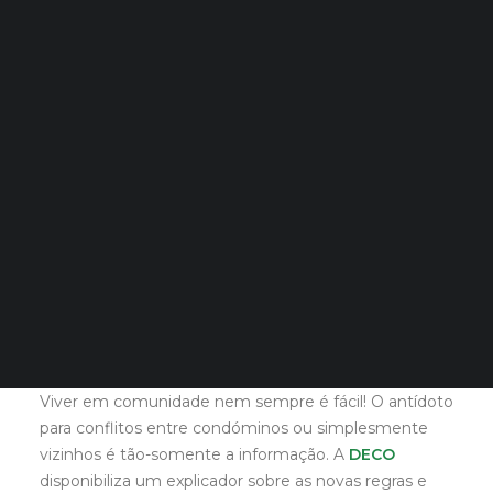
para a gestão dos
Quero Aconselhamento Financeiro
condomínios. Para
Quero Aconselhamento de Habitação e Energia
apoiar os consumidores,
a DECO desenvolveu um
Notícias
Agenda
manual de sobrevivência
DECOPODe
Checked by DECO
para quem é
Prémios DECO
administrador de um e
PESQUISAR
quer evitar
aborrecimentos com a
vizinhança.
Viver em comunidade nem sempre é fácil! O antídoto
para conflitos entre condóminos ou simplesmente
vizinhos é tão-somente a informação. A
DECO
disponibiliza um explicador sobre as novas regras e