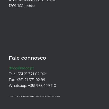
R. de Artilharia Um, nº 79, 4.º
1269-160 Lisboa
Fale connosco
deco@deco.pt
Tel.: +351 21 371 02 00*
Fax: +351 21 371 02 99
Whatsapp: +351 966 449 110
*Preço de uma chamada para a rede fixa nacional.