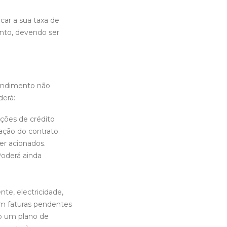
car a sua taxa de
ento, devendo ser
rendimento não
derá:
ições de crédito
ação do contrato.
er acionados.
 Poderá ainda
te, electricidade,
em faturas pendentes
do um plano de