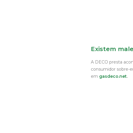
Existem male
A DECO presta acons
consumidor sobre-en
em
gasdeco.net
.