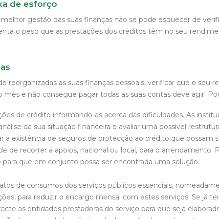
axa de esforço
elhor gestão das suas finanças não se pode esquecer de verifi
senta o peso que as prestações dos créditos têm no seu rendim
das
de reorganizadas as suas finanças pessoais, verificar que o seu 
do mês e não consegue pagar todas as suas contas deve agir. Po
ições de crédito informando-as acerca das dificuldades. As institu
lise da sua situação financeira e avaliar uma possível restrutur
ar a existência de seguros de protecção ao crédito que possam s
dade de recorrer a apoios, nacional ou local, para o arrendamento.
o para que em conjunto possa ser encontrada uma solução.
atos de consumos dos serviços públicos essenciais, nomeadamen
ões, para reduzir o encargo mensal com estes serviços. Se já t
cte as entidades prestadoras do serviço para que seja elabora