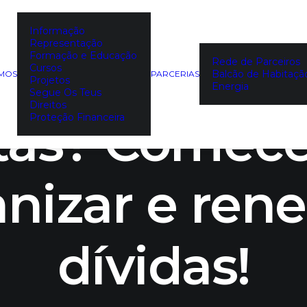
Informação
Representação
ldades em p
Formação e Educação
Rede de Parceiros
Cursos
Balcão de Habitaçã
EMOS
PARCERIAS
Projetos
Energia
Segue Os Teus
Direitos
tas? Comece
Proteção Financeira
nizar e ren
dívidas!