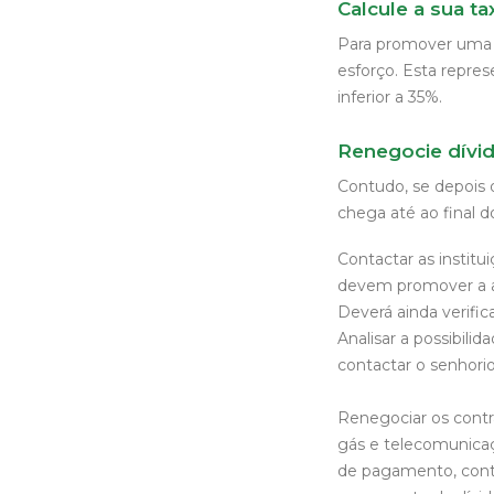
Calcule a sua t
Para promover uma m
esforço. Esta repre
inferior a 35%.
Renegocie dívi
Contudo, se depois 
chega até ao final 
Contactar as institu
devem promover a aná
Deverá ainda verific
Analisar a possibili
contactar o senhori
Renegociar os contr
gás e telecomunicaç
de pagamento, conta