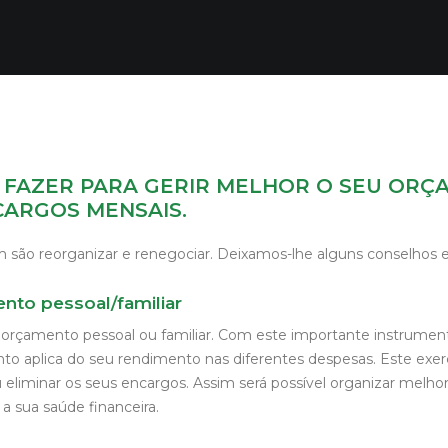
E FAZER PARA GERIR MELHOR O SEU ORÇ
CARGOS MENSAIS.
m são reorganizar e renegociar. Deixamos-lhe alguns conselhos e
nto pessoal/familiar
orçamento pessoal ou familiar. Com este importante instrumen
nto aplica do seu rendimento nas diferentes despesas. Este exerc
u eliminar os seus encargos. Assim será possível organizar melho
 sua saúde financeira.