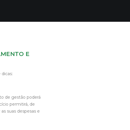
AMENTO E
 dicas:
to de gestão poderá
ício permitirá, de
r as suas despesas e