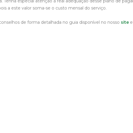
. Tenha especial atenção à real adequação desse plano de pag
 pois a este valor soma-se o custo mensal do serviço.
onselhos de forma detalhada no guia disponível no nosso
site
e