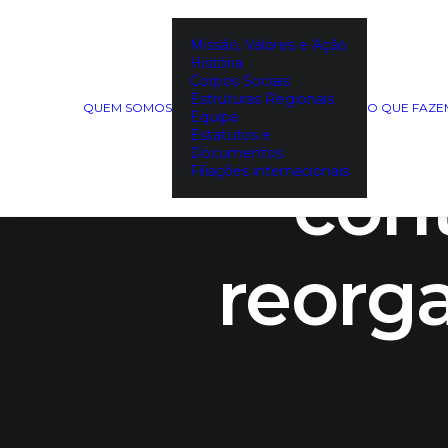
Missão, Valores e Ação
História
Corpos Sociais
Dificu
Estruturas Regionais
QUEM SOMOS
O QUE FAZ
Equipa
Estatutos e
Documentos
Filiações internacionais
con
reorga