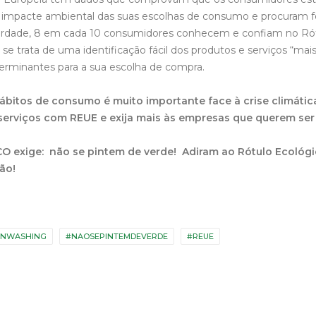
impacte ambiental das suas escolhas de consumo e procuram fo
erdade, 8 em cada 10 consumidores conhecem e confiam no Rót
se trata de uma identificação fácil dos produtos e serviços “ma
erminantes para a sua escolha de compra.
bitos de consumo é muito importante face à crise climática
 serviços com REUE e exija mais às empresas que querem ser 
CO exige: não se pintem de verde! Adiram ao Rótulo Ecológ
ão!
ENWASHING
#NAOSEPINTEMDEVERDE
#REUE