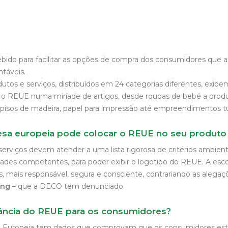
cebido para facilitar as opções de compra dos consumidores que
ntáveis.
tos e serviços, distribuídos em 24 categorias diferentes, exibem
o REUE numa miríade de artigos, desde roupas de bebé a produ
 pisos de madeira, papel para impressão até empreendimentos tur
sa europeia pode colocar o REUE no seu produto 
erviços devem atender a uma lista rigorosa de critérios ambient
idades competentes, para poder exibir o logotipo do REUE. A esc
s, mais responsável, segura e consciente, contrariando as alega
ing
– que a DECO tem denunciado.
tância do REUE para os consumidores?
o Europeia tem dados que comprovam que os consumidores est