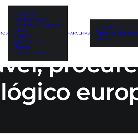
Informação
Representação
fazer uma e
Formação e Educação
Rede de Parceiros
Cursos
Balcão de Habitaçã
EMOS
PARCERIAS
Projetos
Energia
Segue Os Teus
Direitos
vel, procure
Proteção Financeira
lógico euro