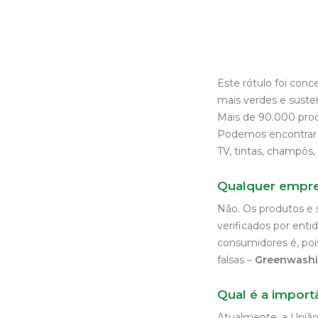
Este rótulo foi con
mais verdes e suste
Mais de 90.000 produ
Podemos encontrar 
TV, tintas, champôs,
Qualquer empre
Não. Os produtos e s
verificados por ent
consumidores é, poi
falsas –
Greenwash
Qual é a impor
Atualmente, a Uniã