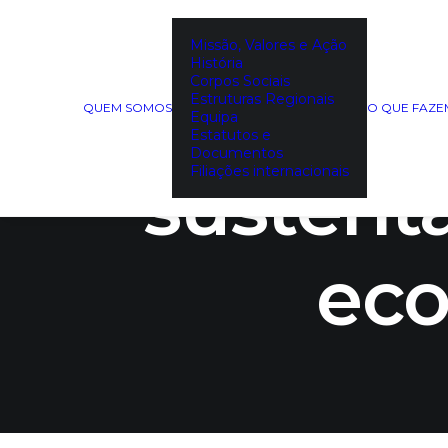
Missão, Valores e Ação
História
Corpos Sociais
Para 
Estruturas Regionais
QUEM SOMOS
O QUE FAZ
Equipa
Estatutos e
Documentos
sustentá
Filiações internacionais
eco