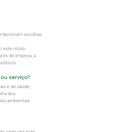
 ambicionam escolhas
 este rótulo.
tos de limpeza, a
ísticos.
ou serviço?
ais e de saúde,
olha dos
ções ambientais
ão cada vez mais