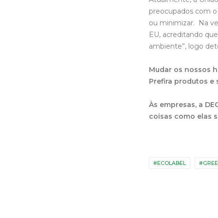
preocupados com o 
ou minimizar. Na v
EU, acreditando que 
ambiente”, logo det
Mudar os nossos há
Prefira produtos e
Às empresas, a DE
coisas como elas s
#ECOLABEL
#GRE