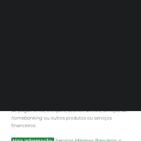
crédito.
Quero Aconselhamento Financeiro
Quero Aconselhamento de Habitação e Energia
O que é uma conta à ordem?
Notícias
Agenda
DECOPODe
É uma conta que permite fazer depósitos em
Checked by DECO
Prémios DECO
numerário, efetuar levantamentos e realizar
pagamentos. Os pagamentos podem ser efetuados
através de cartão, de cheque, de transferências ou de
PESQUISAR
débitos diretos.
As instituições de crédito não estão obrigadas a
disponibilizar aos titulares de contas à ordem cartões
de pagamento, cheques, débitos diretos, serviços de
homebanking
ou outros produtos ou serviços
financeiros.
Mais informação:
Serviços Mínimos Bancários: o