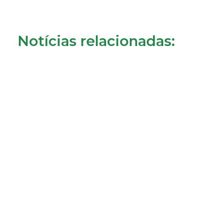
Notícias relacionadas:
Crédito à habitação: o que muda a partir de 1 de
agosto?
31/07/2026
LER MAIS